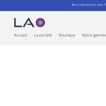
et
☀️Le laboratoire sera 
passer
au
contenu
Accueil
La société
Boutique
Notre gamme 